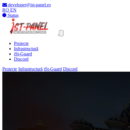
developer@ist-panel.ro
RO
EN
Status
Proiecte
Infrastructură
iSt-Guard
Discord
Proiecte
Infrastructură
iSt-Guard
Discord